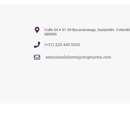
Calle 54 # 31-50 Bucaramanga, Santander. Colomb
680006
(+57) 320 449 5533
atencionalcliente@otopharma.com