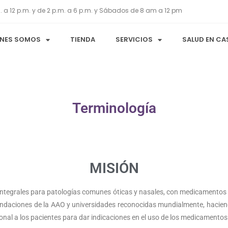
. a 12 p.m. y de 2 p.m. a 6 p.m. y Sábados de 8 am a 12 pm
ÉNES SOMOS
TIENDA
SERVICIOS
SALUD EN CA
Terminología
MISIÓN
integrales para patologías comunes óticas y nasales, con medicamentos
endaciones de la AAO y universidades reconocidas mundialmente, haciend
nal a los pacientes para dar indicaciones en el uso de los medicamentos