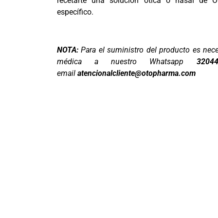
recetarte una solución ótica o nasal de 
específico.
NOTA:
Para el suministro del producto es nece
médica a nuestro Whatsapp
3204
email
atencionalcliente@otopharma.com