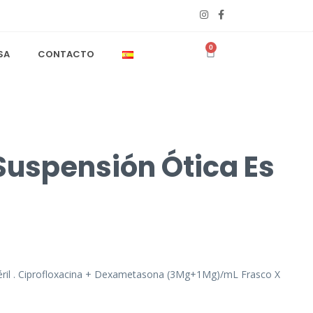
0
SA
CONTACTO
uspensión Ótica Es
ril . Ciprofloxacina + Dexametasona (3Mg+1Mg)/mL Frasco X