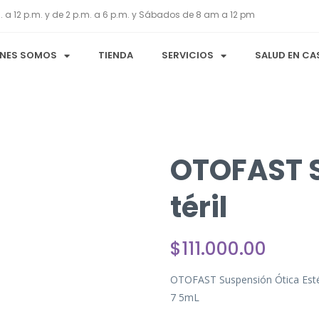
. a 12 p.m. y de 2 p.m. a 6 p.m. y Sábados de 8 am a 12 pm
ÉNES SOMOS
TIENDA
SERVICIOS
SALUD EN CA
OTOFAST S
Téril
$
111.000.00
OTOFAST Suspensión Ótica Esté
7 5mL