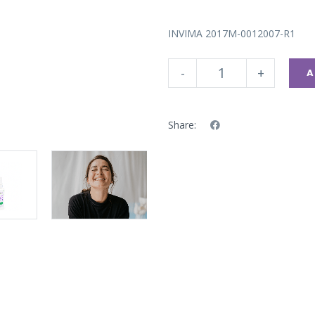
INVIMA 2017M-0012007-R1
-
+
A
Share: